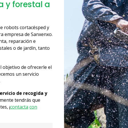
 y forestal a
de robots cortacésped y
stra empresa de Sanxenxo.
nta, reparación e
tales o de jardín, tanto
 objetivo de ofrecerle el
ecemos un servicio
.
ervicio de recogida y
lamente tendrás que
es, ¡
contacta
con